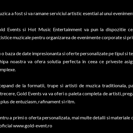
zica a fost si va ramane serviciul artistic esential al unui evenimen
ld Events si Hot Music Entertainment va pun la dispozitie ce
tistice muzicale pentru organizarea de evenimente corporate si pri
 o baza de date impresionanta si oferte personalizate pe tipul si 
hipa noastra va ofera solutia perfecta in ceea ce priveste asi
mplexe.
cepand de la formatii, trupe si artisti de muzica traditionala, 
trecere, Gold Events va va oferi o paleta completa de artisti, preg
 plus de entuziasm, rafinament si ritm.
ntru a primi o oferta personalizata, mai multe detalii si materiale
 oficial
www.gold-event.ro