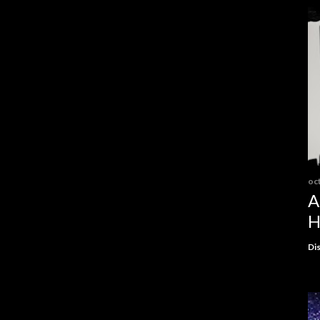
oc
A
H
Dis