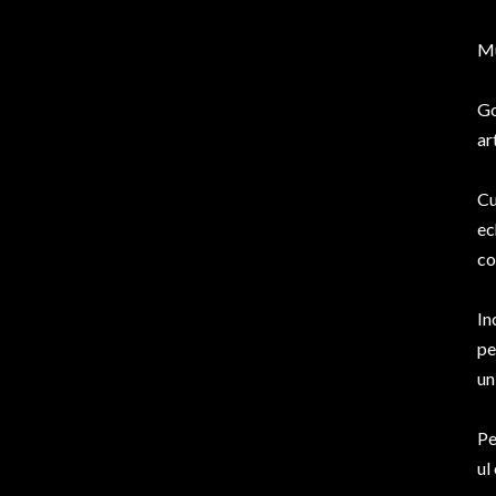
Mu
Go
ar
Cu
ec
co
In
pe
un
Pe
ul