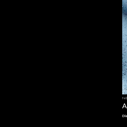
feb
A
Dis